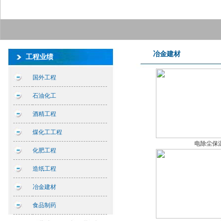
冶金建材
工程业绩
国外工程
石油化工
酒精工程
煤化工工程
电除尘保
化肥工程
造纸工程
冶金建材
食品制药