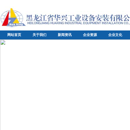
网站首页
关于我们
新闻资讯
企业资源
企业文化