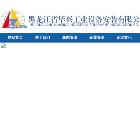
网站首页
关于我们
新闻资讯
企业资源
企业文化